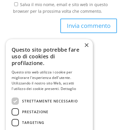
Salva il mio nome, email e sito web in questo
browser per la prossima volta che commento.
×
Questo sito potrebbe fare
uso di cookies di
profilazione.
Altri profili in pvc
Questo sito web utilizza i cookie per
migliorare l'esperienza dell'utente.
PROFILI PER AVVOLGIBILI E ACCESSORI
Utilizzando il nostro sito Web, accetti
PROFILI PELLICOLATI
l'utilizzo dei cookie presenti.
Dettaglio
PROFILI AD ANIMA CAVA
STRETTAMENTE NECESSARIO
ANGOLARI PIEGHEVOLI
PRESTAZIONE
ANGOLARI
PROFILI PIATTI IN BARRE
TARGETING