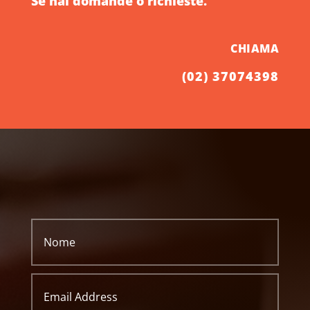
Se hai domande o richieste.
CHIAMA
(02) 37074398