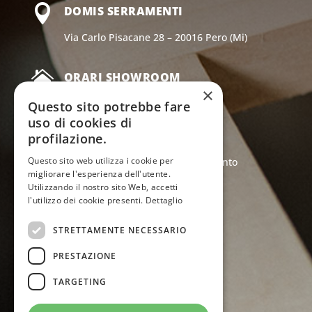

DOMIS SERRAMENTI
Via Carlo Pisacane 28 – 20016 Pero (Mi)

ORARI SHOWROOM
×
Da lunedì a venerdì:
Questo sito potrebbe fare
uso di cookies di
9.00-12.30, 14.00-20.00
profilazione.
sabato: 9.00-14.00
Questo sito web utilizza i cookie per
sabato pomeriggio su appuntamento
migliorare l'esperienza dell'utente.
Utilizzando il nostro sito Web, accetti

l'utilizzo dei cookie presenti.
Dettaglio
EMAIL
info@serramentidomis.it
STRETTAMENTE NECESSARIO
PRESTAZIONE
TARGETING