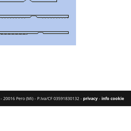
 - 20016 Pero (Mi) - P.Iva/CF 03591830132 -
privacy
-
info cookie