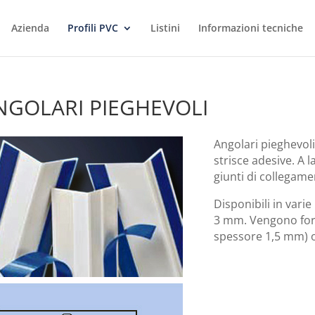
Azienda
Profili PVC
Listini
Informazioni tecniche
NGOLARI PIEGHEVOLI
Angolari pieghevoli
strisce adesive. A l
giunti di collegame
Disponibili in vari
3 mm. Vengono forni
spessore 1,5 mm) o